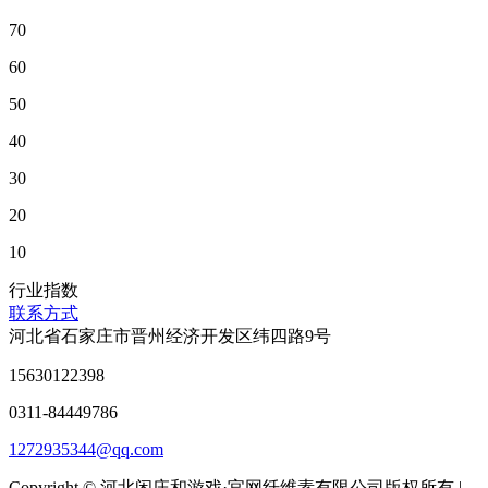
70
60
50
40
30
20
10
行业指数
联系方式
河北省石家庄市晋州经济开发区纬四路9号
15630122398
0311-84449786
1272935344@qq.com
Copyright © 河北闲庄和游戏·官网纤维素有限公司版权所有 |