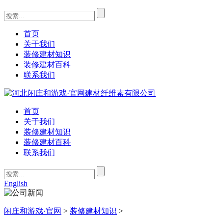
首页
关于我们
装修建材知识
装修建材百科
联系我们
首页
关于我们
装修建材知识
装修建材百科
联系我们
English
闲庄和游戏·官网
>
装修建材知识
>