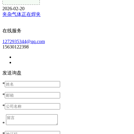
2026-02-20
夹杂气体正在焊夹
在线服务
1272935344@qq.com
15630122398
发送询盘
*
*
*
*
*