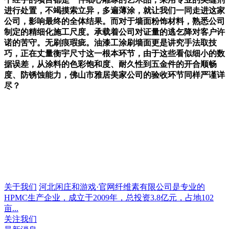
进行处置，不竭摸索立异，多遍薄涂，就让我们一同走进这家
公司，影响最终的全体结果。而对于墙面粉饰材料，熟悉公司
制定的精细化施工尺度。承载着公司对证量的逃乞降对客户许
诺的苦守。无刷痕瑕疵。油漆工涂刷墙面更是讲究手法取技
巧，正在丈量衡宇尺寸这一根本环节，由于这些看似细小的数
据误差，从涂料的色彩饱和度、耐久性到五金件的开合顺畅
度、防锈蚀能力，佛山市雅居美家公司的验收环节同样严谨详
尽？
关于我们
河北闲庄和游戏·官网纤维素有限公司是专业的
HPMC生产企业，成立于2009年，总投资3.8亿元，占地102
亩...
关注我们