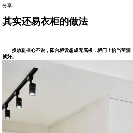
分享:
其实还易衣柜的做法
换放鞋省心不说，阳台柜设想成无底板，柜门上恰当留洞
就好。