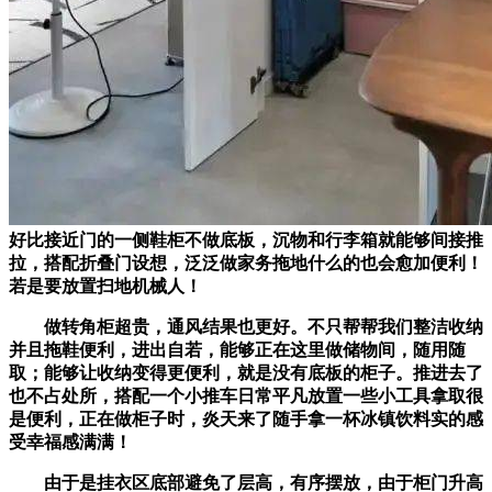
好比接近门的一侧鞋柜不做底板，沉物和行李箱就能够间接推
拉，搭配折叠门设想，泛泛做家务拖地什么的也会愈加便利！
若是要放置扫地机械人！
做转角柜超贵，通风结果也更好。不只帮帮我们整洁收纳
并且拖鞋便利，进出自若，能够正在这里做储物间，随用随
取；能够让收纳变得更便利，就是没有底板的柜子。推进去了
也不占处所，搭配一个小推车日常平凡放置一些小工具拿取很
是便利，正在做柜子时，炎天来了随手拿一杯冰镇饮料实的感
受幸福感满满！
由于是挂衣区底部避免了层高，有序摆放，由于柜门升高