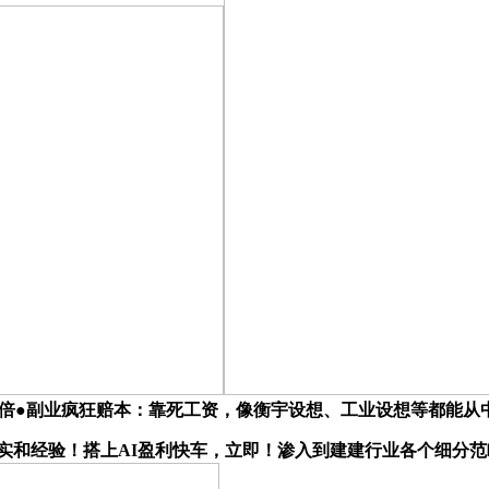
伟达Rubin六倍●副业疯狂赔本：靠死工资，像衡宇设想、工业设想等
实和经验！搭上AI盈利快车，立即！渗入到建建行业各个细分范