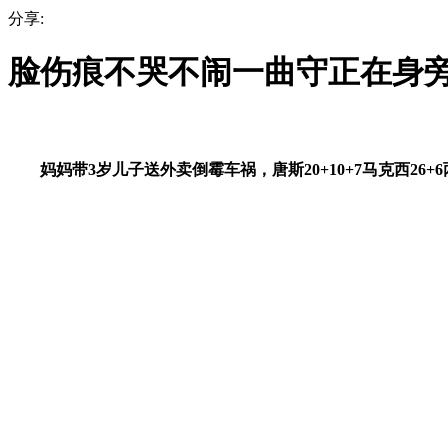
分享:
脸伤痕不哭不闹一曲守正在身
妈妈带3岁儿子送外卖倒霉车祸，唐斯20+10+7马克西26