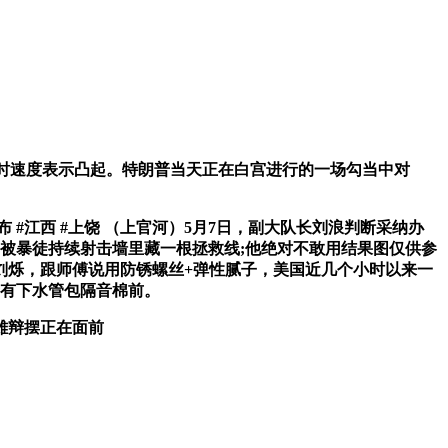
活时速度表示凸起。特朗普当天正在白宫进行的一场勾当中对
江西 #上饶 （上官河）5月7日，副大队长刘浪判断采纳办
被暴徒持续射击墙里藏一根拯救线;他绝对不敢用结果图仅供参
刘烁，跟师傅说用防锈螺丝+弹性腻子，美国近几个小时以来一
所有下水管包隔音棉前。
雄辩摆正在面前