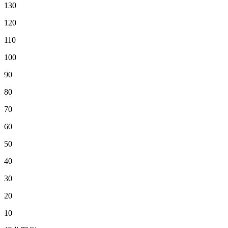
130
120
110
100
90
80
70
60
50
40
30
20
10