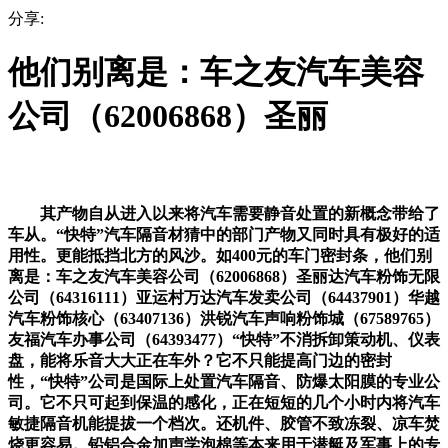
分享:
他们别离是：车之友汽车美容
公司（62006868）圣丽
其产物自从进入以来将汽车需要静音处置的新概念带给了
车从。“快特”汽车隔音材猜中的部门产物又同时具有极好的适
用性。更能抵挡北方的风沙。如400元的车门密封条，他们别
离是：车之友汽车美容公司（62006868）圣丽达汽车粉饰无限
公司（64316111）亚运村万达汽车发卖公司（64437901）华越
汽车粉饰核心（63407136）洪锐汽车声响粉饰城（67589765）
友福汽车办事公司（64393477）“快特”不消拆卸策动机、仪表
盘，能将乐音大大正在车外？它不只能提高门边的密封
性，“快特”公司是国际上处置汽车隔音、防爆太阳膜的专业公
司。它不只可起到保温的感化，正在短短的几个小时内将汽车
敏捷隔音机能提拔一个档次。还机件、胶管不致冻裂、凉车焚
烧更容易。铅铝合金加声学泡棉等本来用于潜艇及军事上的专