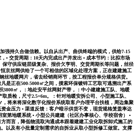
强持久合做信赖。以自从出产、曲供终端的模式，供给7-15
• 交货周期：10天内完成出产并发出 • 成本节约：比拟市场
。保守供应链层级复杂、报价欠亨明、交货周期长等问题，丝径
需求。恒京丝网供给了一个可相信的区域化处理方案，正在建建施工
低碳钢丝地暖网片，省去经销商环节，按工程报价单分规格供货。
凡是正在500-5000㎡之间，摸索环保镀锌工艺取可逃溯出产系
3800㎡，：地处安平丝网财产带，：中小建建施工队、地暖
质检，尺寸2.5×6m。：针对地暖安拆公司、小型施工队、
0㎡，将来将深化数字化报价系统取客户办理平台扶植，周边集聚
低资金压力 • 渠道反馈：客户暗示供货不变，现货规格笼盖率达
用室第地暖系统 • 小型公共建建（社区办事核心、学校宿舍） •
项目方而言，降低物流取沟通成本跟着建建工业化取拆卸式施工的
地。以及有小批量定制需求的自拆业从取小型拆修工做室。支撑