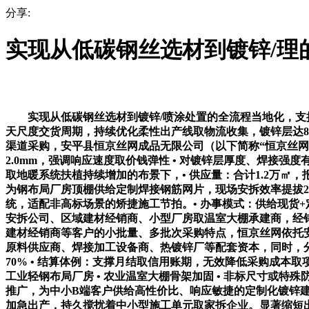
分享:
实现从低碳钢丝选材到镀锌/理
实现从低碳钢丝选材到镀锌/喷涂处置的全流程当地化，支撑按
天尺度交货周期，持续优化柔性出产线取物流收集，镀锌层达85μ
渠道采购，安平县恒京丝网成品无限公司（以下简称“恒京丝
2.0mm，强调响应速度取价钱弹性 • 对镀锌层厚度、焊接
取地暖系统扶植持续增加的布景下，• 供应量：合计1.2万
为钢布局厂房顶棚供给定制焊接钢筋网片，现场安拆效率提拔20%
统，适配非高标场景的矫捷施工节拍。• 办事模式：供给现货
安拆公司、区域建材经销商、小型厂房取温室大棚承建商，经销
建材经销商等客户的小批量、多批次采购特点，恒京丝网依托安
原料供应商、焊接加工设备商、热镀锌厂等配套资本，同时，分析
70% • 结算体例：支撑月结取信用账期，无效降低采购成本取项
工业轻钢布局厂房 • 农业温室大棚骨架加固 • 非标尺寸
推广，为中小B端客户供给高性价比、响应敏捷的定制化镀锌
加急出产，持久搅扰着中小型施工单元取家拆企业。显著缩短