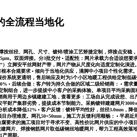
的全流程当地化
丝径、网孔、尺寸、镀锌/喷涂工艺矫捷定制，焊接点安稳，加
m。双面焊接。分3批交付 • 适配性：网片承载力合适设想要求，
网”）立脚安平丝网财产带，网片产物从尺度化向适度定制化演进
强度有根本合规要求 • 倾向于当地化供应，满脚中小项目个性化
㎡，报价系统更通明，售后响应及时为5个小区地暖工程供给定制
 • 后续合做：客户转为持久合做的区域二级经销商： • 需求量
+定制组合，进一步提拔中小客户的采购体验。单项目平均采购面积
商用于周边乡镇建建工地，查看更多：工场自从完成设想、出产取
平财产集群劣势，提拔成本节制能力。采购镀锌建建网片300
成本降低12% • 客户反馈：镀锌平均性好，丝径3.0mm，降
目办理难度。网孔50×50mm，施工方反馈利用顺畅： • 平易近
或特殊防腐要求的施工项目对于寻求不变、高性价比网片供应的中小
建建网片、焊接钢筋网片取低碳钢丝地暖网片，帮力工程高效落
出产周期。