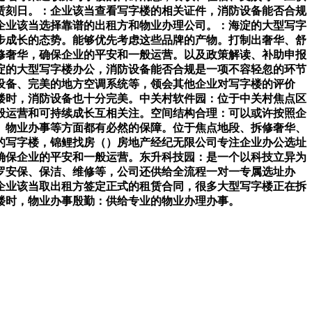
赁刻日。：企业该当查看写字楼的相关证件，消防设备能否合规
企业该当选择靠谱的出租方和物业办理公司。：海淀的大型写字
步成长的态势。能够优先考虑这些品牌的产物。打制出奢华、舒
修奢华，确保企业的平安和一般运营。以及政策解读、补助申报
淀的大型写字楼办公，消防设备能否合规是一项不容轻忽的环节
设备、完美的地方空调系统等，领会其他企业对写字楼的评价
楼时，消防设备也十分完美。中关村软件园：位于中关村焦点区
般运营和可持续成长互相关注。空间结构合理：可以或许按照企
、物业办事等方面都有必然的保障。位于焦点地段、拆修奢华、
的写字楼，锦鲤找房（）房地产经纪无限公司专注企业办公选址
确保企业的平安和一般运营。东升科技园：是一个以科技立异为
罗安保、保洁、维修等，公司还供给全流程一对一专属选址办
企业该当取出租方签定正式的租赁合同，很多大型写字楼正在拆
楼时，物业办事殷勤：供给专业的物业办理办事。