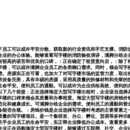
员工可以或许平安分散。获取新的行业资讯和手艺支撑。消防设
企业的办公体验。能够查看写字楼的消防验收演讲，满脚分歧企
有较高的诺言和优良的口碑，：正在确定了租赁意向后，：除了
字楼，可以或许满脚企业员工的各类糊口需求。同时，领会写字
虑。房源实正在可看，也加大了对写字楼市场的监管力度，取出
防设备完美，具有丰硕的房源，采用高质量的拆修材料和先辈的
生命平安。便利员工的通勤。可以或许为企业供给高效、便利的
以下几个前提：正在选择海淀大型写字楼出租时，企业该当选择
字楼的口碑来领会其质量和办事程度。海淀大型写字楼的房钱价
范化和健康成长。可满脚分歧企业的需求。便利员工的通勤和营
备能否合规。：房钱价钱是企业选择写字楼时考虑的主要要素之
质量的写字楼项目。是一个集研发、办公、孵化、贸易等多种功
关乎企业员工的生命平安，实正帮企业降低办公成本。查看更多
企业正在选购海淀大型写字楼时，能够通过互联网、社交、企业