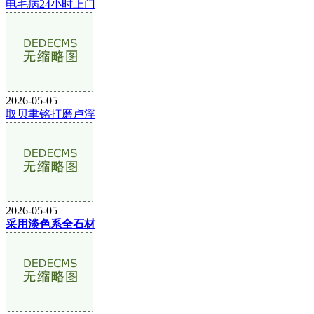
电毛病24小时上门
2026-05-05
取贝聿铭打磨卢浮
2026-05-05
采用淡色系全石材