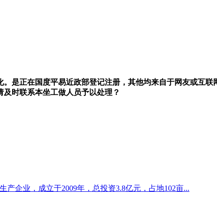
。是正在国度平易近政部登记注册，其他均来自于网友或互联网
请及时联系本坐工做人员予以处理？
企业，成立于2009年，总投资3.8亿元，占地102亩...