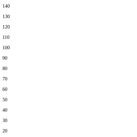
140
130
120
110
100
90
80
70
60
50
40
30
20