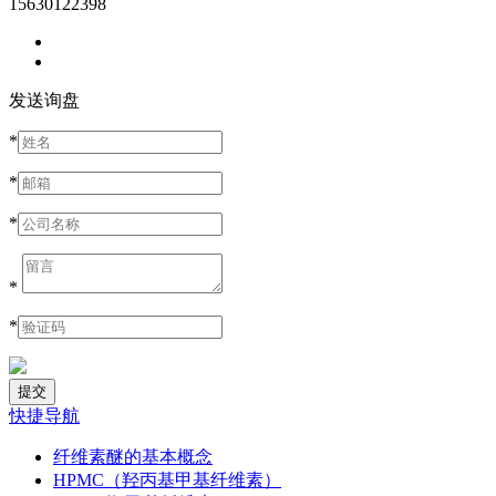
15630122398
发送询盘
*
*
*
*
*
快捷导航
纤维素醚的基本概念
HPMC（羟丙基甲基纤维素）