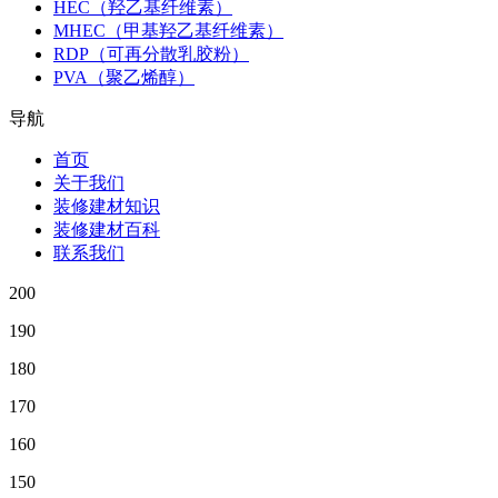
HEC（羟乙基纤维素）
MHEC（甲基羟乙基纤维素）
RDP（可再分散乳胶粉）
PVA（聚乙烯醇）
导航
首页
关于我们
装修建材知识
装修建材百科
联系我们
200
190
180
170
160
150