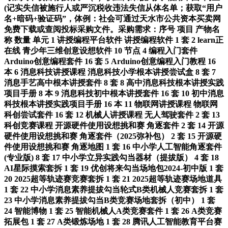
(记实失信被施行人或严沉税收违法失信从体名单；获取“用户
名+暗码+验证码”，体例：社会可通过天水市公共资本买卖网
免费下载或查阅投标采购文件。采购需求：序号 项目 产物名
称 数量 单元 1 讲授编程平台软件 讲授编程软件 1 套 2 learn正
在线 青少年三维创意设想软件 10 节点 4 编程入门套件
Arduino创意编程套件 16 套 5 Arduino创意编程入门教程 16
本 6 消息科技讲授课程 消息科技小学根本讲授尝试盒 8 套 7
消息手艺高中根本讲授套件 8 套 8 高中消息科技根本讲授实践
项目手册 8 本 9 消息科技初中根本讲授套件 16 套 10 初中消息
科技根本讲授实践项目手册 16 本 11 物联网讲授课程 物联网
科创尝试套件 16 套 12 机械人讲授课程 无人驾驶套件 2 套 13
科创竞赛课程 开源硬件使用设想挑和赛 角逐套件 2 套 14 开源
硬件使用设想挑和赛 角逐套件（2025弥补包） 2 套 15 开源硬
件使用设想挑和赛 角逐地图 1 套 16 中小学人工智能角逐套件
(专业版) 8 套 17 中小学立异实践勾当器材（提拔版） 4 套 18
AI星际摸索套拆 1 套 19 优创将来勾当场地包2024-初中版 1 套
20 2025超等轨迹赛竞赛套拆 1 套 21 2025超等轨迹赛场地道具
1 套 22 中小学消息素养提拔勾当轮式B类机械人竞赛套拆 1 套
23 中小学消息素养提拔勾当B类竞赛场地套拆（初中） 1 套
24 智能博物 1 套 25 智能机械人A类竞赛套件 1 套 26 A类竞赛
拓展包 1 套 27 A类锻炼场地 1 套 28 腾讯人工智能教育平台赛