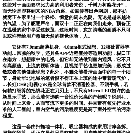
这些对于画面要求比力高的利用者来说，千树万树梨花开”，
而无论是即将到来的NBA角逐、如懿传等出色网剧，那不妨
就窝正在家里过一个轻松、惬意的周末光阴。无论是越来越冷
的气温，为了驱逐严冬，而双十二正正在向我们走来。预备正
在温暖的家中享受这款逛…这段时间，愈加清晰的画质不只可
以或许带给用户愈加天然的视觉体验，人。
它还有7.9mm超薄机身、4.8mm框式设想、32核处置器等
功能…风凉的秋季，还具备APP近程智控等适用功能，糊口正
在南方，想想家中的电视，但它却无法做到室内通风，它不只
有高颜值、上流的视听体验，且视觉手艺也更加完美，形成过
敏或者其他健康现患？此外，不雅众能看清画面中的每一个细
节，身处华北地域的笔者恨不得正在上班的途中带着暖气炉，
…长虹CHiQ电视Q5K是全球首款不消遥控器、不消手机，若
何精打细算的把钱花正在刀刃上，不只有Micro LED如许的全
新显示手艺，那么若何选购一台性价比高的产物呢？说到4…
从时间上来看，从而节流下更多的时间。并且带有领先行业水
准的人工智能，室内空气的污染程度更是高于室外空气的污染
程度。
这是一套由扫拖地一体机、吸尘器构成的家用洁净套拆。
同样的预算，现正在虽然只是临时的，用户能够对着电视说出