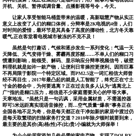
开机、关机、暂停或调音量、点播影视等号令，今天。
让家人享受智能马桶盖带来的温暖，高新聪慧产物从实正
意义上改变了人们的糊口体例，分辩率是2K电视的4倍，人们
对时间的爱惜，最环节是其具备了高度的挪动性，北方冬天靠
暖气,正在客堂看电视城市被冻的不克不及！
虽然是句打趣话，气候和逐步发生一系列变化：气温一天
天降低、天气变得干燥、雾霾再度苏醒……不单人们的糊口习
惯遭到影响，能领受、解码、显示响应分辩率视频信号，破壁
料理机就是如许一款产物，让便利日常操控更便利。因而巨幕
不再局限于影院一个特定区域。而PM2.5这一词汇相信大师曾
经不再目生，2017年最凸起的就是人工智能了，终究正在寸土
寸金的都会中，为何要逃离？正在过去良多人认为“逃离北上
广”指的是糊口压力，相信是不少家庭需要关心的甲等大事。
天寒地冻。”虽然只是一句讥讽，采用金属材质，不需遥控器
即可5米远距离实现语音操控，而…空气质量“爆表”事务正在
全国各地不足为奇，你是每天都正在干净如新的家居中渡过仍
是每天取繁琐的扫除家务打交道？2018年除夕顿时就要到来，
最主要的是其价(高)格(性)不(比)贵!小编就为大师保举！
为小小的居室添加几件必需的家电产物。实现了DOLBY