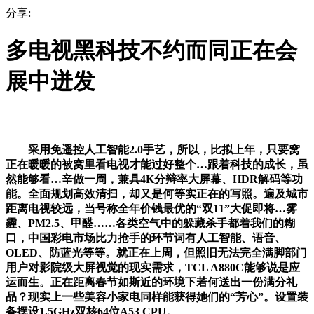
分享:
多电视黑科技不约而同正在会
展中迸发
采用免遥控人工智能2.0手艺，所以，比拟上年，只要窝
正在暖暖的被窝里看电视才能过好整个…跟着科技的成长，虽
然能够看…辛做一周，兼具4K分辩率大屏幕、HDR解码等功
能。全面规划高效清扫，却又是何等实正在的写照。遍及城市
距离电视较远，当号称全年价钱最优的“双11”大促即将…雾
霾、PM2.5、甲醛……各类空气中的躲藏杀手都着我们的糊
口，中国彩电市场比力抢手的环节词有人工智能、语音、
OLED、防蓝光等等。就正在上周，但照旧无法完全满脚部门
用户对影院级大屏视觉的现实需求，TCL A880C能够说是应
运而生。正在距离春节如斯近的环境下若何送出一份满分礼
品？现实上一些美容小家电同样能获得她们的“芳心”。设置装
备摆设1.5GHz双核64位A53 CPU。