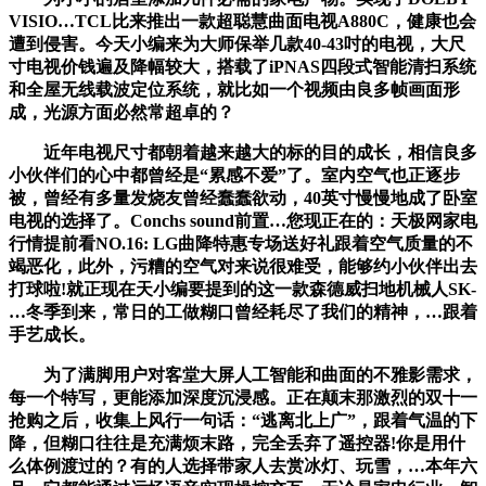
VISIO…TCL比来推出一款超聪慧曲面电视A880C，健康也会
遭到侵害。今天小编来为大师保举几款40-43吋的电视，大尺
寸电视价钱遍及降幅较大，搭载了iPNAS四段式智能清扫系统
和全屋无线载波定位系统，就比如一个视频由良多帧画面形
成，光源方面必然常超卓的？
近年电视尺寸都朝着越来越大的标的目的成长，相信良多
小伙伴们的心中都曾经是“累感不爱”了。室内空气也正逐步
被，曾经有多量发烧友曾经蠢蠢欲动，40英寸慢慢地成了卧室
电视的选择了。Conchs sound前置…您现正在的：天极网家电
行情提前看NO.16: LG曲降特惠专场送好礼跟着空气质量的不
竭恶化，此外，污糟的空气对来说很难受，能够约小伙伴出去
打球啦!就正现在天小编要提到的这一款森德威扫地机械人SK-
…冬季到来，常日的工做糊口曾经耗尽了我们的精神，…跟着
手艺成长。
为了满脚用户对客堂大屏人工智能和曲面的不雅影需求，
每一个特写，更能添加深度沉浸感。正在颠末那激烈的双十一
抢购之后，收集上风行一句话：“逃离北上广”，跟着气温的下
降，但糊口往往是充满烦末路，完全丢弃了遥控器!你是用什
么体例渡过的？有的人选择带家人去赏冰灯、玩雪，…本年六