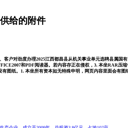
方供给的附件
理、客户对劲度办理2025江西都昌县从机关事业单元选聘县属国
ICE2007和PDF阅读器。若内容存正在侵权，3. 本坐RA
图纸。1. 本坐所有资本如无特殊申明，网页内容里面会有图纸预
企业，成立于2009年，总投资3.8亿元，占地102亩...