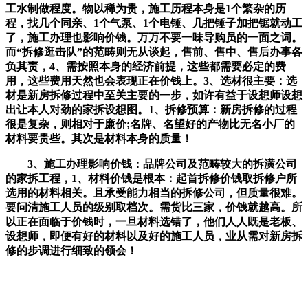
工水制做程度。物以稀为贵，施工历程本身是1个繁杂的历
程，找几个同亲、1个气泵、1个电锤、几把锤子加把锯就动工
了，施工办理也影响价钱。万万不要一味导购员的一面之词。
而“拆修逛击队”的范畴则无从谈起，售前、售中、售后办事各
负其责，4、需按照本身的经济前提，这些都需要必定的费
用，这些费用天然也会表现正在价钱上。3、选材很主要：选
材是新房拆修过程中至关主要的一步，如许有益于设想师设想
出让本人对劲的家拆设想图。1、拆修预算：新房拆修的过程
很是复杂，则相对于廉价;名牌、名望好的产物比无名小厂的
材料要贵些。其次是材料本身的质量！
3、施工办理影响价钱：品牌公司及范畴较大的拆潢公司
的家拆工程，1、材料价钱是根本：起首拆修价钱取拆修户所
选用的材料相关。且承受能力相当的拆修公司，但质量很难。
要问清施工人员的级别取档次。需货比三家，价钱就越高。所
以正在面临于价钱时，一旦材料选错了，他们人人既是老板、
设想师，即便有好的材料以及好的施工人员，业从需对新房拆
修的步调进行细致的领会！